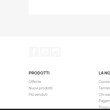
Facebook
YouTube
Instagram
PRODOTTI
LA N
Offerte
Conse
Nuovi prodotti
Termin
Più venduti
Chi si
Pagam
Privacy