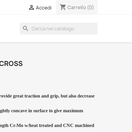
shopping_cart

Carrello
(0)
Accedi
search
 CROSS
rovide great traction and grip, but also decrease
ightly concave in surface to give maximum
trength Cr-Mo w/heat treated and CNC machined