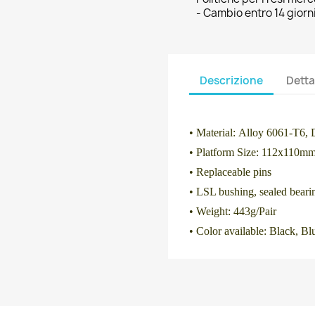
- Cambio entro 14 giorni
Descrizione
Detta
DETAIL
• Material:
Alloy 6061-T6, D
•
Platform
Size:
112x110m
•
Replaceable pins
•
LSL bushing, sealed beari
• Weight:
443g/Pair
•
Color available: Black, Bl