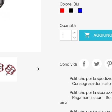
Colore: Blu
Rosso
Nero
Blu
Quantità

AGGIUNG
Condividi

Politiche per le spedizio
- Consegna a domicilio 
Politiche per la sicurez
- Pagamenti sicuri - Ser
email
Politiche per i resi merc