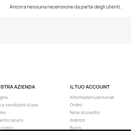
Ancora nessuna recensione da parte degli utenti.
OSTRA AZIENDA
IL TUO ACCOUNT
gna
Informazioni personali
i e condizioni d'uso
Ordini
amo
Note di credito
ento sicuro
Indirizzi
 policy
Buoni