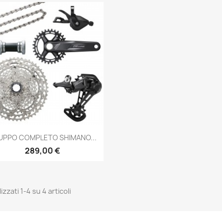
Anteprima

UPPO COMPLETO SHIMANO...
289,00 €
izzati 1-4 su 4 articoli