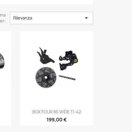
ina

Rilevanza
er:
Anteprima

BOX FOUR 8S WIDE 11-42
199,00 €