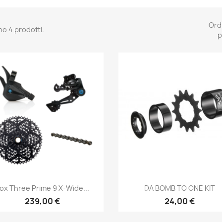
Ord
no 4 prodotti.
p
Anteprima
Anteprima


ox Three Prime 9 X-Wide...
DA BOMB TO ONE KIT
239,00 €
24,00 €