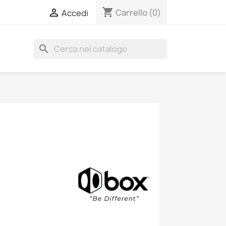
shopping_cart

Carrello
(0)
Accedi
search