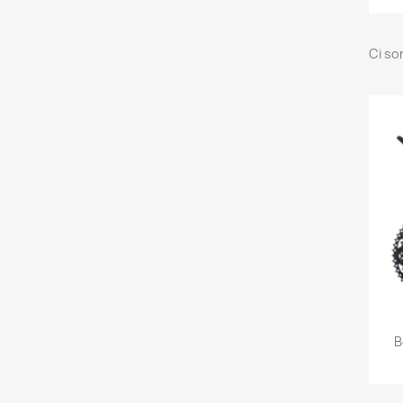
Ci so
B