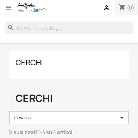
shopping_cart


(0)
search
CERCHI
CERCHI

Rilevanza
Visualizzati 1-4 su 4 articoli