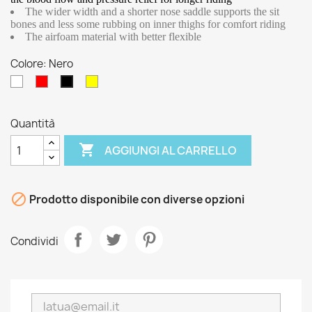
The wider width and a shorter nose saddle supports the sit
bones and less some rubbing on inner thighs for comfort riding
The airfoam material with better flexible
Colore: Nero
Bianco
Rosso
Giallo
Nero
Fluo
Quantità

AGGIUNGI AL CARRELLO

Prodotto disponibile con diverse opzioni
Condividi