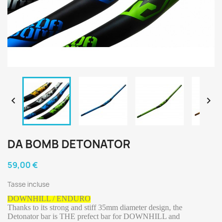


DA BOMB DETONATOR
59,00 €
Tasse incluse
DOWNHILL / ENDURO
Thanks to its strong and stiff 35mm diameter design, the
Detonator bar is THE prefect bar for DOWNHILL and